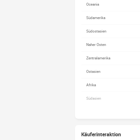
Oceania
Südamerika
Südostasien
Naher Osten
Zentralamerika
Ostasien
Afrika
Südasien
Handelsfähigkeit
Gesprochene Sprache
Käuferinteraktion