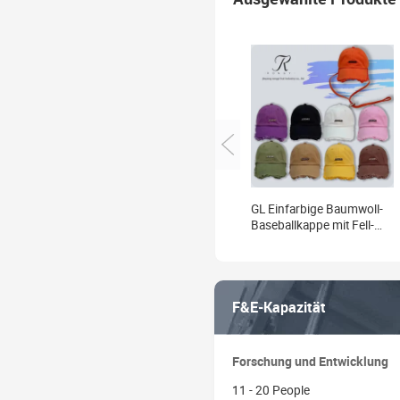
GL Einfarbige Baumwoll-
Baseballkappe mit Fell-
Hängeriemen Lässiges
Modisches
Sonnenschutz-Design
Verstellbar 6-Panel Vier
F&E-Kapazität
Jahreszeiten
Forschung und Entwicklung
11 - 20 People