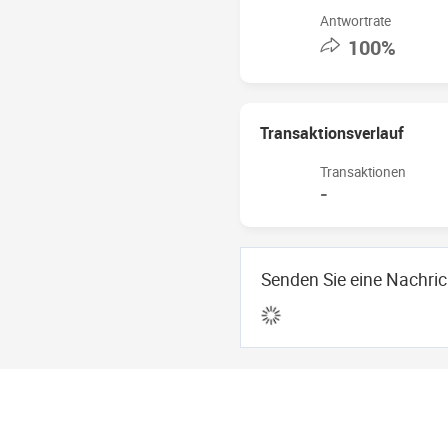
Anzahl der Mitarbeiter
Antwortrate
in der Handelsabteilung
100%
Durchschnittliche
Lieferzeit
Gesamtjahresumsatz
Transaktionsverlauf
Nutzungsbedingungen
Transaktionen
-
Akzeptierte
Lieferbedingungen
Akzeptierte
Senden Sie eine Nachric
Zahlungswährung
Akzeptierte
Zahlungsmethoden
Nächstgelegener Hafen