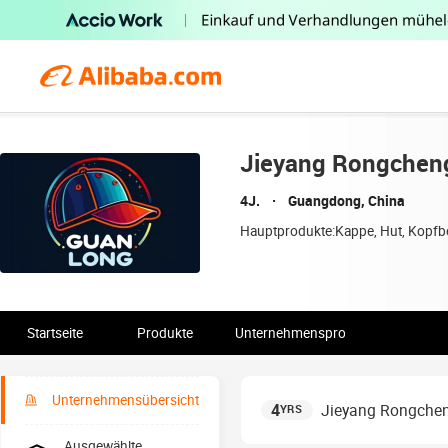
Jieyang Rongchen
4J.
Guangdong, China
Hauptprodukte:
Kappe, Hut, Kopf
Startseite
Produkte
Unternehmensprofil
Unternehmensübersicht
4
Jieyang Rongche
YRS
Ausgewählte