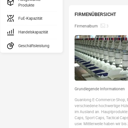
Produkte
FIRMENÜBERSICHT
FuE-Kapazität
Firmenalbum
3
Handelskapazität
Geschäftsleistung
Grundlegende Informationen
Guanlong E-Commerce-Shop, Ron
verschiedene hochwertige Hüte
im Ausland an. Hauptprodukte: 
Caps, Sport Caps, Tactical Caps
usw. Mittlerweile haben wir bis