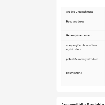
20 QC-Mitarbeiter und 50 Ausl
Fabrik befindet sich in Jieya
Stickmaschinen, 20 Strickmas
Art des Unternehmens
andere Maschinentypen. Wichtig
angemessene Preise und guten
Hauptprodukte
angenommen wird. Nach den 
Gesamtjahresumsatz
companyCertificatesSumm
aryIntroduce
patentsSummaryIntroduce
Hauptmärkte
Ausgewählte Produkte