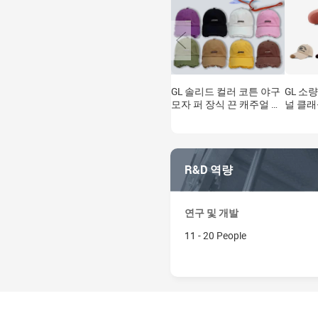
GL 솔리드 컬러 코튼 야구
GL 소
모자 퍼 장식 끈 캐주얼 패
널 클래
션 자외선 차단 디자인 조
코튼 도
절 가능 6패널 사계절용
모자 남
아빠 모
능
R&D 역량
연구 및 개발
11 - 20 People