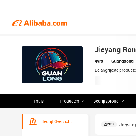
Jieyang Ro
4yrs
Guangdong, 
Belangrijkste product
Thuis
Producten
Bedrijfsprofiel
Bedrijf Overzicht
4
Jieyan
YRS