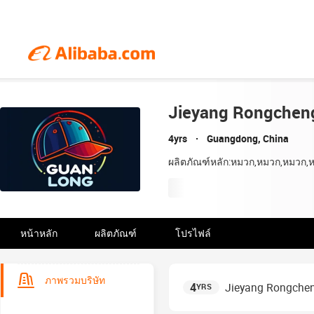
Jieyang Rongchen
4yrs
Guangdong, China
ผลิตภัณฑ์หลัก:หมวก,หมวก,หมวก
หน้าหลัก
ผลิตภัณฑ์
โปรไฟล์
ภาพรวมบริษัท
4
Jieyang Rongche
YRS