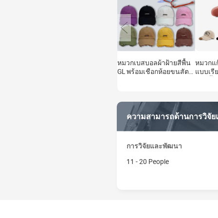
หมวกเบสบอลผ้าฝ้ายสีพื้น
หมวกแก
GL พร้อมเชือกห้อยขนสัตว์
แบบเรี
ดีไซน์กันแดด แฟชั่น
ด็อบบี้
ลำลอง ปรับขนาดได้ 6
และผู้ห
แผง ใส่ได้ทุกฤดู
สั่งทำได
น้อย
ความสามารถด้านการวิจั
การวิจัยและพัฒนา
11 - 20 People