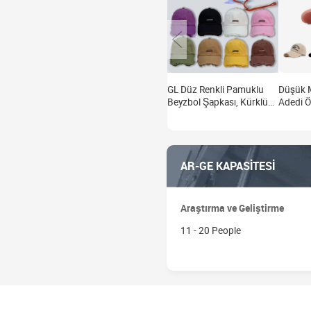
GL Düz Renkli Pamuklu
Düşük 
Beyzbol Şapkası, Kürklü
Adedi Öz
Askılı İp, Günlük Moda
Düşük P
Güneş Koruyucu Tasarım,
Dobby S
Ayarlanabilir 6 Panelli, Dört
Şapka E
Mevsim
Beyzbol
AR-GE KAPASİTESİ
Şapkası
Araştırma ve Geliştirme
11 - 20 People