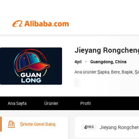
Jieyang Rongchen
4yıl
Guangdong, China
Ana ürünler:Şapka, Bere, Başlık, 
Ana Sayfa
Ürünler
Profil
Şirkete Genel Bakış
4
Jieyang Rongche
YRS